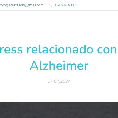
rologiacastellon@gmail.com
+34 687693076
ress relacionado con
Alzheimer
07.04.2024