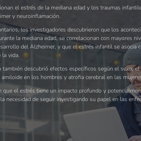
ionan el estrés de la mediana edad y los traumas infanti
imer y neuroinflamación.
ntarios, los investigadores descubrieron que los acontec
urante la mediana edad, se correlacionan con mayores niv
esarrollo del Alzheimer, y que el estrés infantil se asocia
 la vida.
 también descubrió efectos específicos según el sexo: el
amiloide en los hombres y atrofia cerebral en las mujere
n que el estrés tiene un impacto profundo y potencialment
a la necesidad de seguir investigando su papel en las en