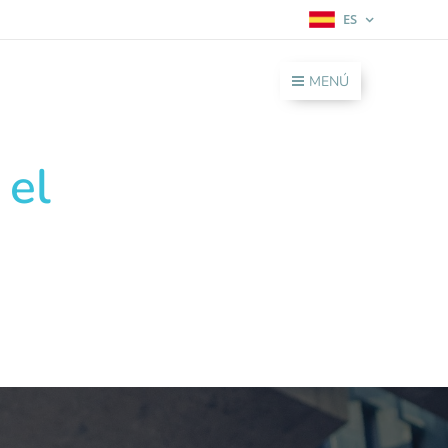
ES
MENÚ
 el