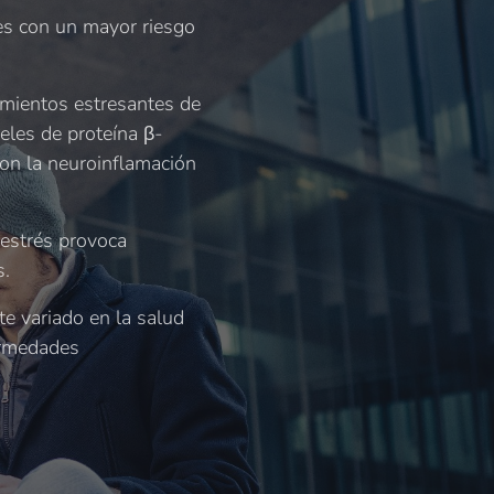
les con un mayor riesgo
imientos estresantes de
eles de proteína β-
 con la neuroinflamación
 estrés provoca
s.
e variado en la salud
fermedades