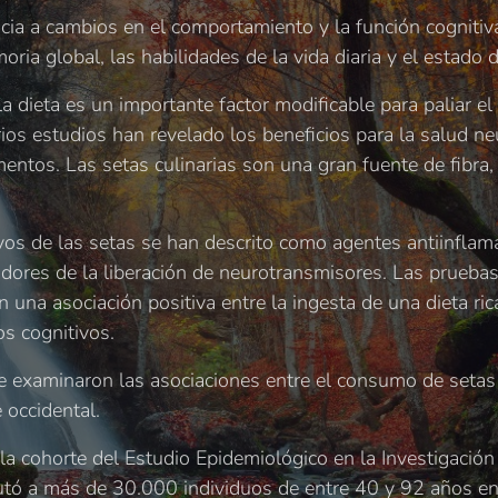
ocia a cambios en el comportamiento y la función cognitiv
oria global, las habilidades de la vida diaria y el estado 
a dieta es un importante factor modificable para paliar el 
rios estudios han revelado los beneficios para la salud ne
ntos. Las setas culinarias son una gran fuente de fibra, 
os de las setas se han descrito como agentes antiinflam
adores de la liberación de neurotransmisores. Las prueba
 una asociación positiva entre la ingesta de una dieta ric
os cognitivos.
se examinaron las asociaciones entre el consumo de setas
 occidental.
la cohorte del Estudio Epidemiológico en la Investigació
lutó a más de 30.000 individuos de entre 40 y 92 años en