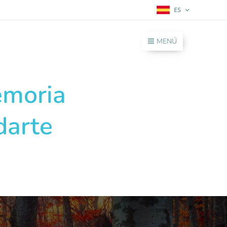
ES
MENÚ
emoria
darte