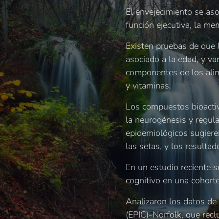
El envejecimiento se as
función ejecutiva, la mem
Existen pruebas de que l
asociado a la edad, y va
componentes de los alime
y vitaminas.
Los compuestos bioactiv
la neurogénesis y regul
epidemiológicos sugieren
las setas, y los resultad
En un estudio reciente 
cognitivo en una cohorte
Analizaron los datos de 
(EPIC)-Norfolk, que rec