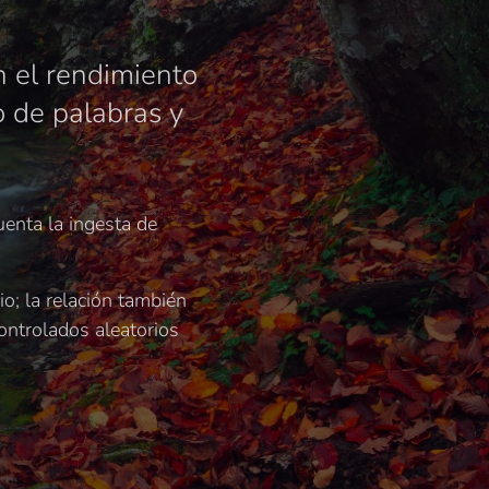
n el rendimiento
o de palabras y
uenta la ingesta de
o; la relación también
controlados aleatorios