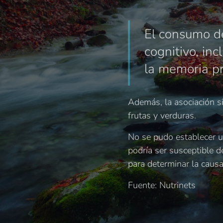
El consumo de
cognitivo, inc
la memoria pr
Además, la asociación si
frutas y verduras.
No se pudo establecer un
podría ser susceptible d
para determinar la causal
Fuente: Nutrinets