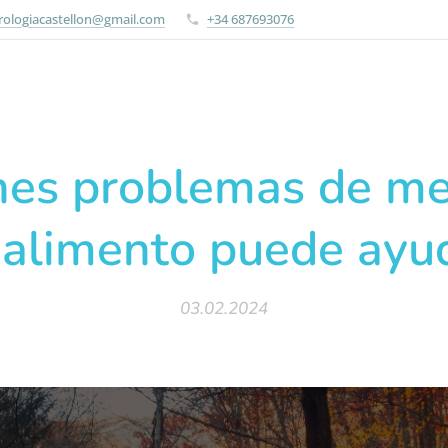
rologiacastellon@gmail.com
+34 687693076
enes problemas de m
 alimento puede ayu
03.02.2024