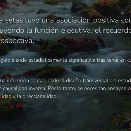
 setas tuvo una asociación positiva co
luyendo la función ejecutiva, el recuerd
ospectiva.
guió siendo estadísticamente significativa tras tener en c
a inferencia causal, dado el diseño transversal del estudi
e causalidad inversa. Por lo tanto, se necesitan ensayos 
idad y la direccionalidad.