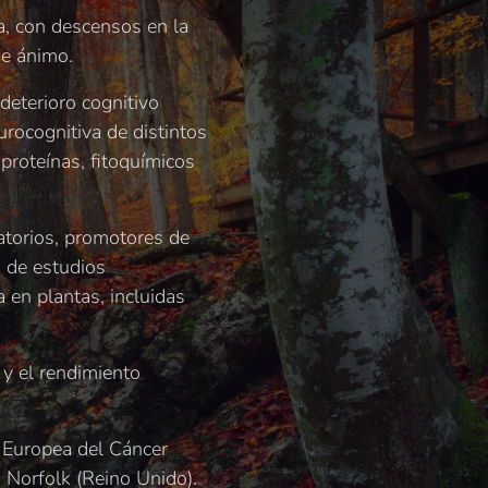
a, con descensos en la
de ánimo.
deterioro cognitivo
urocognitiva de distintos
proteínas, fitoquímicos
atorios, promotores de
s de estudios
a en plantas, incluidas
 y el rendimiento
n Europea del Cáncer
 Norfolk (Reino Unido).