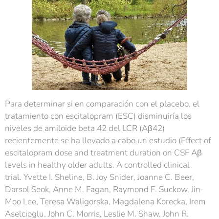
Para determinar si en comparación con el placebo, el
tratamiento con escitalopram (ESC) disminuiría los
niveles de amiloide beta 42 del LCR (Aβ42)
recientemente se ha llevado a cabo un estudio (Effect of
escitalopram dose and treatment duration on CSF Aβ
levels in healthy older adults. A controlled clinical
trial. Yvette I. Sheline, B. Joy Snider, Joanne C. Beer,
Darsol Seok, Anne M. Fagan, Raymond F. Suckow, Jin-
Moo Lee, Teresa Waligorska, Magdalena Korecka, Irem
Aselcioglu, John C. Morris, Leslie M. Shaw, John R.