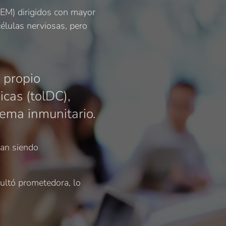
(EM) dirigidos con mayor
células nerviosas, pero
 propio
icas (tolDC),
tema inmunitario.
ían siendo
sultó prometedora, lo