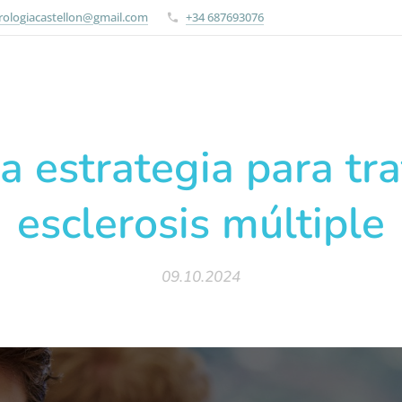
rologiacastellon@gmail.com
+34 687693076
 estrategia para tra
esclerosis múltiple
09.10.2024