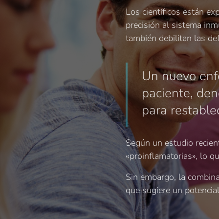
Los científicos están ex
precisión al sistema inm
también debilitan las d
Un nuevo enfo
paciente, den
para restable
Según un estudio recient
«proinflamatorias», lo qu
Sin embargo, la combina
que sugiere un potencial