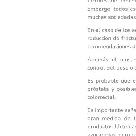
factores de fomen
embargo, todos es
muchas sociedades 
En el caso de los 
reducción de fractu
recomendaciones de
Además, el consum
control del peso o 
Es probable que e
próstata y posibl
colorrectal.
Es importante seña
gran medida de l
productos lácteos
azucaradas, pero n