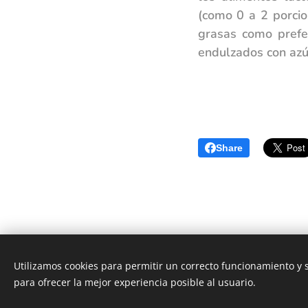
(como 0 a 2 porcio
grasas como prefer
endulzados con azú
Share
Utilizamos cookies para permitir un correcto funcionamiento y
Neurología Castellón|
Developing your Brain
para ofrecer la mejor experiencia posible al usuario.
Cookies