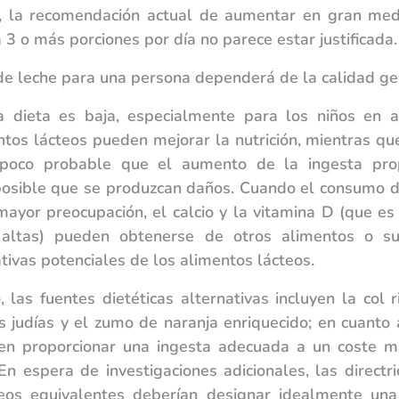
n, la recomendación actual de aumentar en gran me
 3 o más porciones por día no parece estar justificada.
de leche para una persona dependerá de la calidad gen
la dieta es baja, especialmente para los niños en 
ntos lácteos pueden mejorar la nutrición, mientras que
 poco probable que el aumento de la ingesta prop
 posible que se produzcan daños. Cuando el consumo de
mayor preocupación, el calcio y la vitamina D (que es 
 altas) pueden obtenerse de otros alimentos o su
ivas potenciales de los alimentos lácteos.
, las fuentes dietéticas alternativas incluyen la col ri
as judías y el zumo de naranja enriquecido; en cuanto 
n proporcionar una ingesta adecuada a un coste 
En espera de investigaciones adicionales, las directr
teos equivalentes deberían designar idealmente una