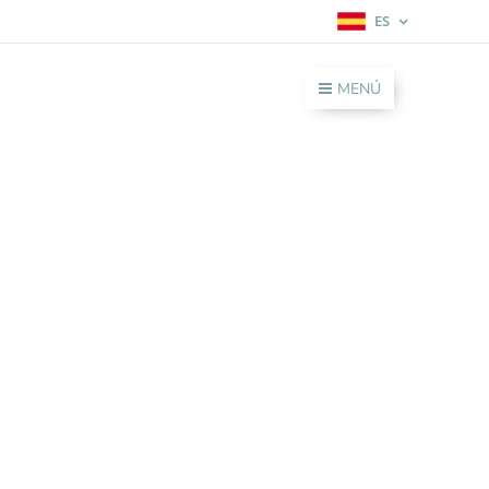
ES
MENÚ