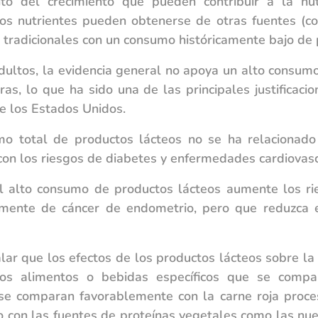
to del crecimiento que pueden contribuir a la nut
os nutrientes pueden obtenerse de otras fuentes (c
tradicionales con un consumo históricamente bajo de 
adultos, la evidencia general no apoya un alto consumo
ras, lo que ha sido una de las principales justificaci
 los Estados Unidos.
o total de productos lácteos no se ha relacionado
con los riesgos de diabetes y enfermedades cardiovasc
l alto consumo de productos lácteos aumente los ri
emente de cáncer de endometrio, pero que reduzca e
lar que los efectos de los productos lácteos sobre l
os alimentos o bebidas específicos que se compar
 se comparan favorablemente con la carne roja proce
o con las fuentes de proteínas vegetales como las nu