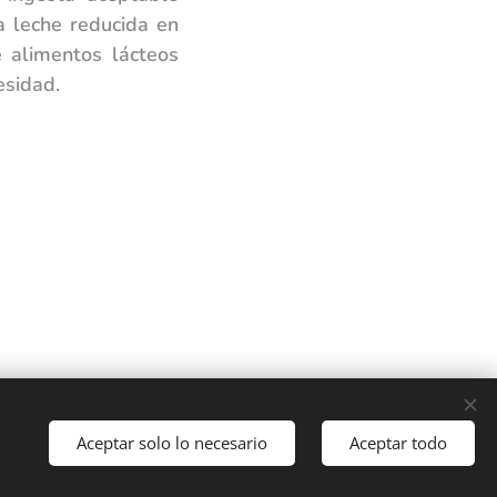
a leche reducida en
e alimentos lácteos
esidad.
Idiomas
Aceptar solo lo necesario
Aceptar todo
Español
English