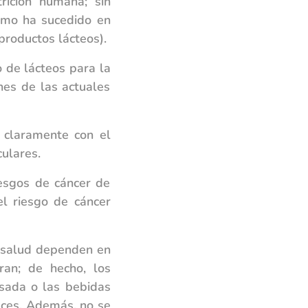
rición humana; sin
omo ha sucedido en
productos lácteos).
 de lácteos para la
ones de las actuales
 claramente con el
ulares.
esgos de cáncer de
l riesgo de cáncer
a salud dependen en
an; de hecho, los
sada o las bebidas
eces. Además, no se