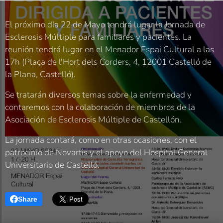
El próximo día 22 de Mayo tendrá lugar la Jornada de
Esclerosis Múltiple para familiares y pacientes. La
reunión tendrá lugar en el Menador Espai Cultural a las
17h (Plaça de l'Hort dels Corders, 4, 12001 Castelló de
la Plana, Castelló).
Se tratarán diversos temas sobre la enfermedad y
contaremos con la colaboración de miembros de la
Asociación de Esclerosis Múltiple de Castellón.
La jornada contará, como en otras ocasiones, con el
patrocinio de Novartis y el apoyo del Hospital General
Universitario de Castelló.
Share