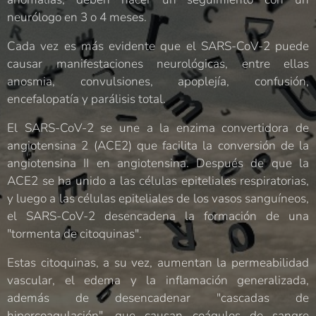
neurólogo en 3 o 4 meses.
Cada vez es más evidente que el SARS-CoV-2 puede
causar manifestaciones neurológicas, entre ellas
anosmia, convulsiones, apoplejía, confusión,
encefalopatía y parálisis total.
El SARS-CoV-2 se une a la enzima convertidora de
angiotensina 2 (ACE2) que facilita la conversión de la
angiotensina II en angiotensina. Después de que la
ACE2 se ha unido a las células epiteliales respiratorias,
y luego a las células epiteliales de los vasos sanguíneos,
el SARS-CoV-2 desencadena la formación de una
"tormenta de citoquinas".
Estas citoquinas, a su vez, aumentan la permeabilidad
vascular, el edema y la inflamación generalizada,
además de desencadenar "cascadas de
hipercoagulación", que causan coágulos de sangre