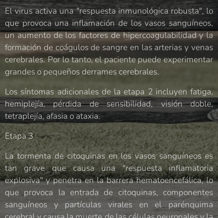
El virus activa una "respuesta inmunológica robusta", lo
que provoca una inflamación de los vasos sanguíneos,
un aumento de los factores de hipercoagulabilidad y la
formación de coágulos de sangre en las arterias y venas
cerebrales. Por lo tanto, el paciente puede experimentar
grandes o pequeños derrames cerebrales.
Los síntomas adicionales de la etapa 2 incluyen fatiga,
hemiplejía, pérdida de sensibilidad, visión doble,
tetraplejía, afasia o ataxia.
Etapa 3
La tormenta de citoquinas en los vasos sanguíneos es
tan grave que causa una "respuesta inflamatoria
explosiva" y penetra en la barrera hematoencefálica, lo
que provoca la entrada de citoquinas, componentes
sanguíneos y partículas virales en el parénquima
cerebral y causa la muerte de las células neuronales y la