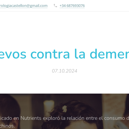
rologiacastellon@gmail.com
+34 687693076
vos contra la deme
07.10.2024
icado en Nutrients exploró la relación entre el consumo 
chinos.