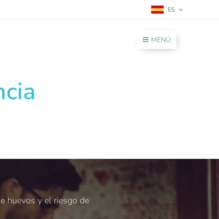
ES
MENÚ
ncia
de huevos y el riesgo de