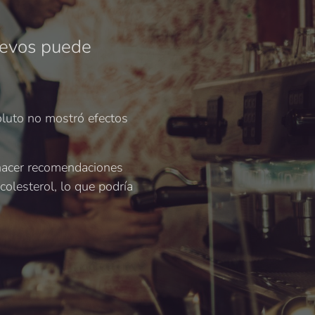
uevos puede
luto no mostró efectos
 hacer recomendaciones
olesterol, lo que podría