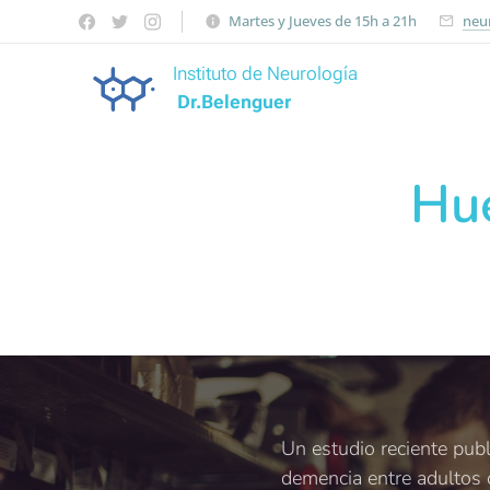
Martes y Jueves de 15h a 21h
neu
Instituto de Neurología
Dr.Belenguer
Hue
Un estudio reciente publ
demencia entre adultos 