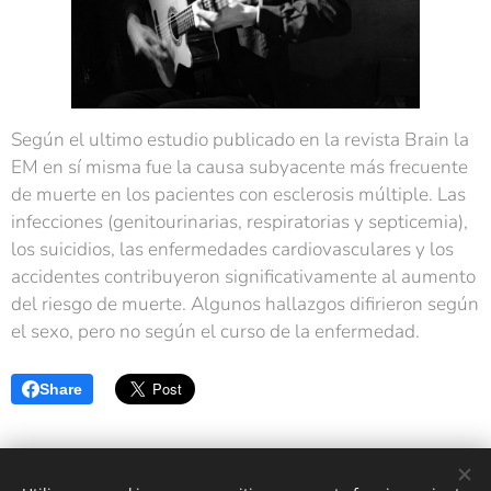
Según el ultimo estudio publicado en la revista Brain la
EM en sí misma fue la causa subyacente más frecuente
de muerte en los pacientes con esclerosis múltiple. Las
infecciones (genitourinarias, respiratorias y septicemia),
los suicidios, las enfermedades cardiovasculares y los
accidentes contribuyeron significativamente al aumento
del riesgo de muerte. Algunos hallazgos difirieron según
el sexo, pero no según el curso de la enfermedad.
Share