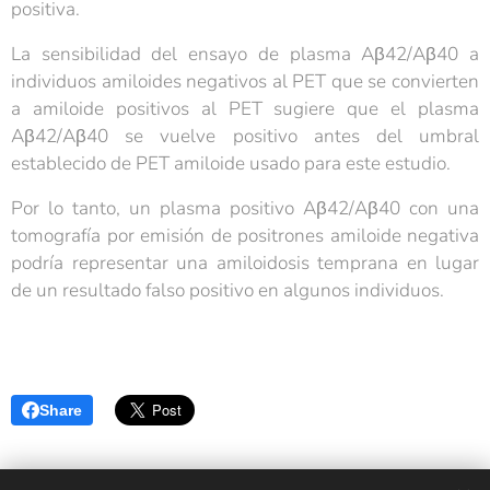
positiva.
La sensibilidad del ensayo de plasma Aβ42/Aβ40 a
individuos amiloides negativos al PET que se convierten
a amiloide positivos al PET sugiere que el plasma
Aβ42/Aβ40 se vuelve positivo antes del umbral
establecido de PET amiloide usado para este estudio.
Por lo tanto, un plasma positivo Aβ42/Aβ40 con una
tomografía por emisión de positrones amiloide negativa
podría representar una amiloidosis temprana en lugar
de un resultado falso positivo en algunos individuos.
Share