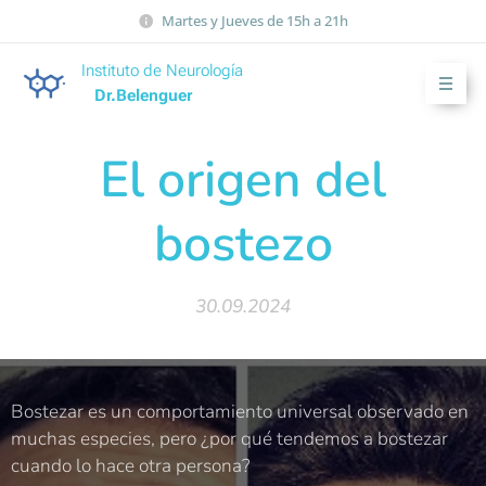
Martes y Jueves de 15h a 21h
Instituto de Neurología
Dr.Belenguer
El origen del
bostezo
30.09.2024
Bostezar es un comportamiento universal observado en
muchas especies, pero ¿por qué tendemos a bostezar
cuando lo hace otra persona?