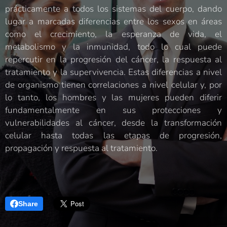
prácticamente a todos los sistemas del cuerpo, dando
lugar a marcadas diferencias entre los sexos en áreas
como el crecimiento, la esperanza de vida, el
metabolismo y la inmunidad, todo lo cual puede
repercutir en la progresión del cáncer, la respuesta al
tratamiento y la supervivencia. Estas diferencias a nivel
de organismo tienen correlaciones a nivel celular y, por
lo tanto, los hombres y las mujeres pueden diferir
fundamentalmente en sus protecciones y
vulnerabilidades al cáncer, desde la transformación
celular hasta todas las etapas de progresión,
propagación y respuesta al tratamiento.
Share