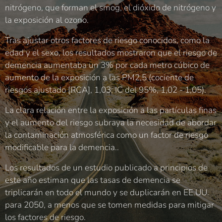
nitrógeno, que forman el smog, el dióxido de nitrógeno y
la exposición al ozono.
Tras ajustar otros factores de riesgo conocidos, como la
edad y el sexo, los resultados mostraron que el riesgo de
demencia aumentaba un 3% por cada metro cúbico de
aumento de la exposición a las PM2,5 (cociente de
riesgos ajustado [RCA], 1,03; IC del 95%, 1,02 - 1,05).
La clara relación entre la exposición a las partículas finas
y el aumento del riesgo subraya la necesidad de abordar
la contaminación atmosférica como un factor de riesgo
modificable para la demencia..
Los resultados de un estudio publicado a principios de
este año estiman que las tasas de demencia se
triplicarán en todo el mundo y se duplicarán en EE.UU.
para 2050, a menos que se tomen medidas para mitigar
los factores de riesgo.