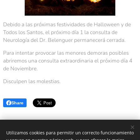
Debido a las próximas festividades de Halloween y de
Todos los Santos, el próximo día 1 la consulta de
Neurología del Dr. Belenguer permanecerá cerrada.
Para intentar provocar las menores demoras posibles
abriremos una consulta extraordinaria el próximo día 4
de Noviembre.
Disculpen las molestias.
Share
Utilizamos cookies para permitir un correcto funcionamiento
Neurología Castellón|
Developing your Brain