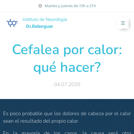
Martes y Jueves de 15h a 21h
Instituto de Neurología
Dr.Belenguer
Cefalea por calor:
qué hacer?
04.07.2020
Es poco probable que los dolores de cabeza por el calor
sean el resultado del propio calor.
En la mayoría de los casos, la causa será otro