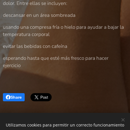
dolor. Entre ellas se incluyen:
descansar en un área sombreada
usando una compresa fría o hielo para ayudar a bajar la
temperatura corporal
evitar las bebidas con cafeína
esperando hasta que esté más fresco para hacer
ejercicio
Share
Utilizamos cookies para permitir un correcto funcionamiento
Neurología Castellón|
Developing your Brain