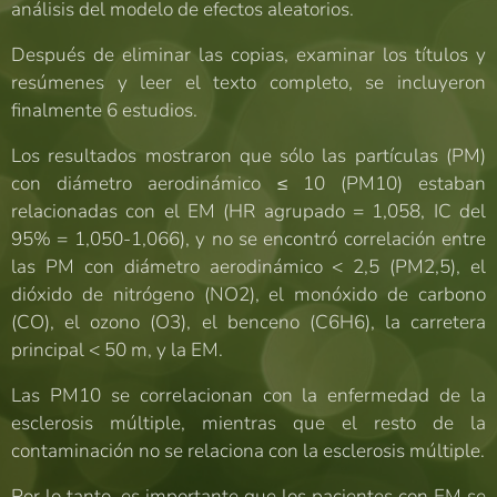
análisis del modelo de efectos aleatorios.
Después de eliminar las copias, examinar los títulos y
resúmenes y leer el texto completo, se incluyeron
finalmente 6 estudios.
Los resultados mostraron que sólo las partículas (PM)
con diámetro aerodinámico ≤ 10 (PM10) estaban
relacionadas con el EM (HR agrupado = 1,058, IC del
95% = 1,050-1,066), y no se encontró correlación entre
las PM con diámetro aerodinámico < 2,5 (PM2,5), el
dióxido de nitrógeno (NO2), el monóxido de carbono
(CO), el ozono (O3), el benceno (C6H6), la carretera
principal < 50 m, y la EM.
Las PM10 se correlacionan con la enfermedad de la
esclerosis múltiple, mientras que el resto de la
contaminación no se relaciona con la esclerosis múltiple.
Por lo tanto, es importante que los pacientes con EM se