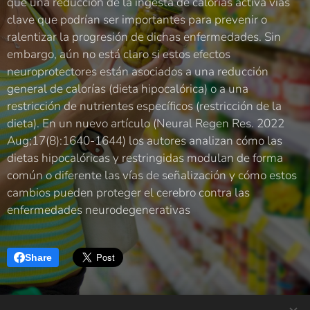
que una reducción de la ingesta de calorías activa vías
clave que podrían ser importantes para prevenir o
ralentizar la progresión de dichas enfermedades. Sin
embargo, aún no está claro si estos efectos
neuroprotectores están asociados a una reducción
general de calorías (dieta hipocalórica) o a una
restricción de nutrientes específicos (restricción de la
dieta). En un nuevo artículo (Neural Regen Res. 2022
Aug;17(8):1640-1644) los autores analizan cómo las
dietas hipocalóricas y restringidas modulan de forma
común o diferente las vías de señalización y cómo estos
cambios pueden proteger el cerebro contra las
enfermedades neurodegenerativas
Share