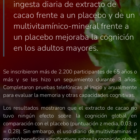
ingesta diaria de extracto de
cacao frente a un placebo y de un
multivitamínico-mineral frente a
un placebo mejoraba la cognición
en los adultos mayores.
Se inscribieron más de 2.200 participantes de 65 años o
más y se les hizo un seguimiento durante 3 años.
Completaron pruebas telefónicas al inicio y anualmente
para evaluar la memoria y otras capacidades cognitivas.
Los resultados mostraron que el extracto de cacao no
tuvo ningún efecto sobre la cognición global en
comparación con el placebo (puntuación z media, 0,03; p
= 0,28). Sin embargo, el uso diario de multivitaminas sí
mostró beneficios significativos sobre la cognición global